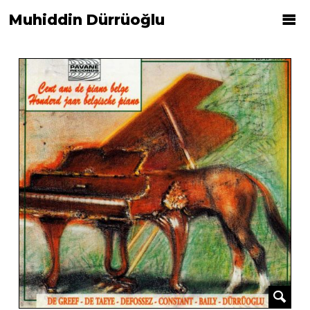
Muhiddin Dürrüoğlu