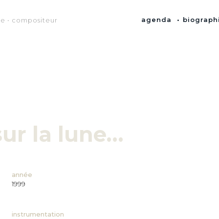
agenda
biograph
te • compositeur
ur la lune…
année
1999
instrumentation