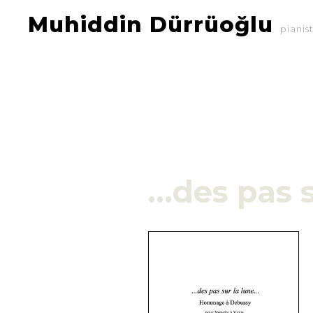
Muhiddin Dürrüoğlu
pianis
…des pas s